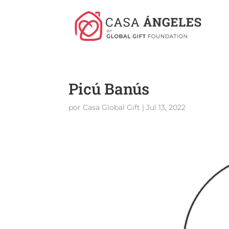
Picú Banús
por
Casa Global Gift
|
Jul 13, 2022